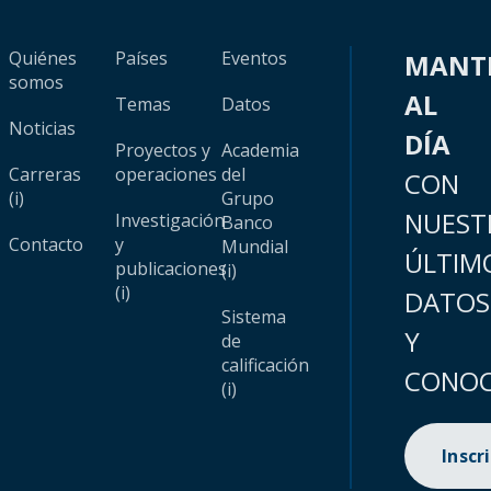
Quiénes
Países
Eventos
MANT
somos
AL
Temas
Datos
Noticias
DÍA
Proyectos y
Academia
Carreras
operaciones
del
CON
(i)
Grupo
NUEST
Investigación
Banco
Contacto
y
Mundial
ÚLTIM
publicaciones
(i)
(i)
DATOS
Sistema
Y
de
calificación
CONOC
(i)
Inscr