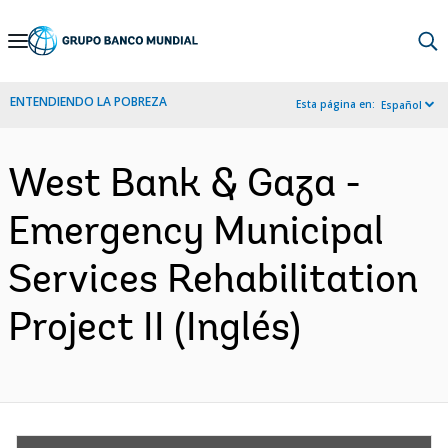
Skip
to
Main
ENTENDIENDO LA POBREZA
Esta página en:
Español
Navigation
West Bank & Gaza -
Emergency Municipal
Services Rehabilitation
Project II (Inglés)