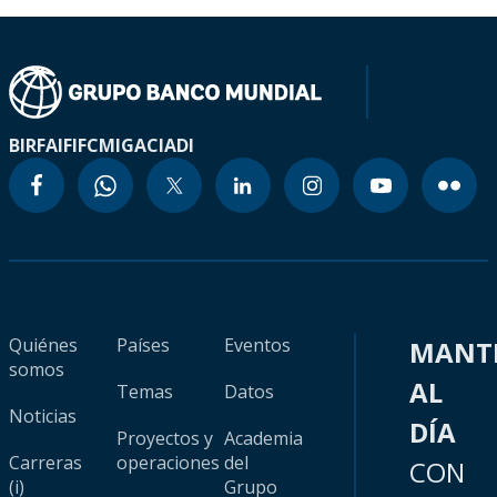
BIRF
AIF
IFC
MIGA
CIADI
Quiénes
Países
Eventos
MANT
somos
AL
Temas
Datos
Noticias
DÍA
Proyectos y
Academia
Carreras
operaciones
del
CON
(i)
Grupo