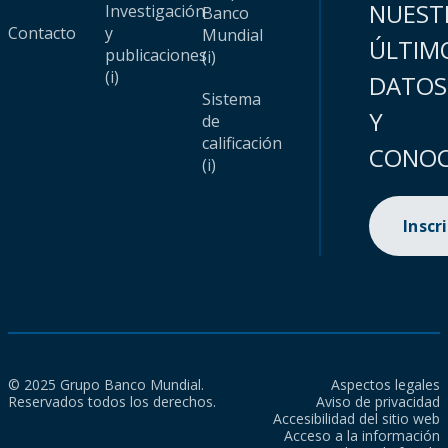
NUEST
Investigación
Banco
Contacto
y
Mundial
ÚLTIM
publicaciones
(i)
(i)
DATOS
Sistema
Y
de
calificación
CONOC
(i)
Inscr
© 2025 Grupo Banco Mundial.
Aspectos legales
Reservados todos los derechos.
Aviso de privacidad
Accesibilidad del sitio web
Acceso a la información