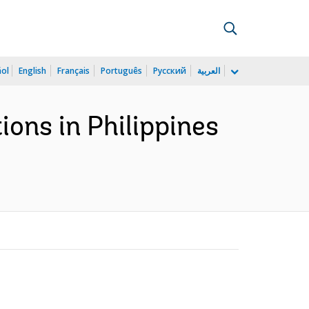
ñol
English
Français
Português
Русский
العربية
ons in Philippines