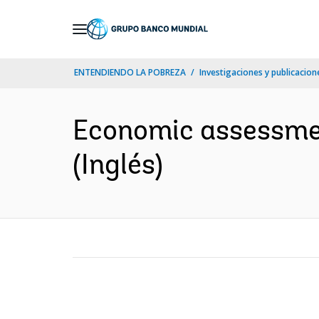
Skip
to
Main
ENTENDIENDO LA POBREZA
Investigaciones y publicacione
Navigation
Economic assessment
(Inglés)