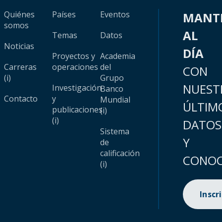
Quiénes
Países
Eventos
MANT
somos
AL
Temas
Datos
Noticias
DÍA
Proyectos y
Academia
Carreras
operaciones
del
CON
(i)
Grupo
NUEST
Investigación
Banco
Contacto
y
Mundial
ÚLTIM
publicaciones
(i)
(i)
DATOS
Sistema
Y
de
calificación
CONOC
(i)
Inscr