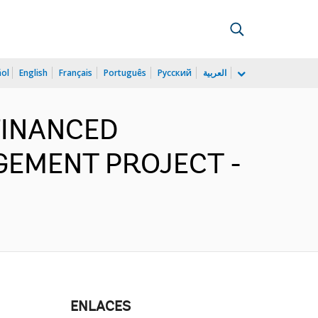
ñol
English
Français
Português
Русский
العربية
FINANCED
GEMENT PROJECT -
ENLACES