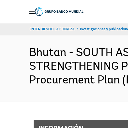
Skip
to
Main
ENTENDIENDO LA POBREZA
Investigaciones y publicacione
Navigation
Bhutan - SOUTH A
STRENGTHENING P
Procurement Plan (I