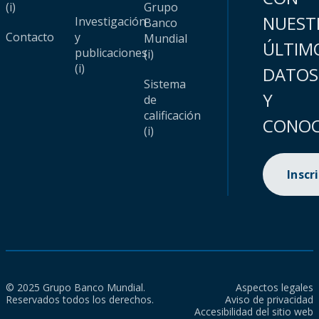
(i)
Grupo
NUEST
Investigación
Banco
Contacto
y
Mundial
ÚLTIM
publicaciones
(i)
(i)
DATOS
Sistema
Y
de
calificación
CONOC
(i)
Inscr
© 2025 Grupo Banco Mundial.
Aspectos legales
Reservados todos los derechos.
Aviso de privacidad
Accesibilidad del sitio web