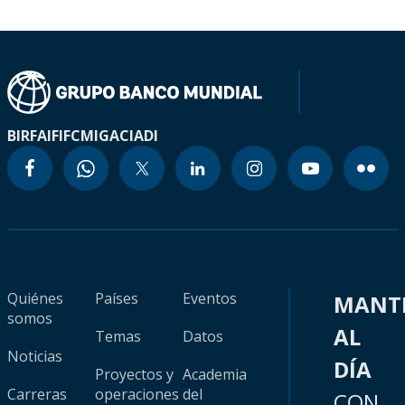
BIRF
AIF
IFC
MIGA
CIADI
Quiénes
Países
Eventos
MANT
somos
AL
Temas
Datos
Noticias
DÍA
Proyectos y
Academia
Carreras
operaciones
del
CON