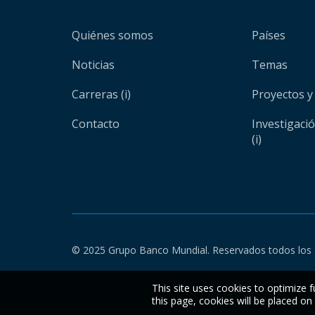
Quiénes somos
Países
Noticias
Temas
Carreras (i)
Proyectos y
Contacto
Investigaci
(i)
© 2025 Grupo Banco Mundial. Reservados todos los 
This site uses cookies to optimize f
this page, cookies will be placed o