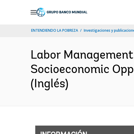
Skip
to
Main
ENTENDIENDO LA POBREZA
Investigaciones y publicacione
Navigation
Labor Management P
Socioeconomic Oppo
(Inglés)