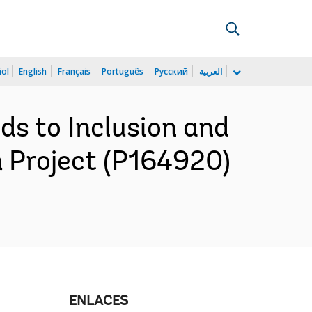
ñol
English
Français
Português
Русский
العربية
s to Inclusion and
 Project (P164920)
ENLACES