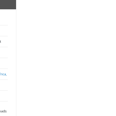
t
rica,
oads