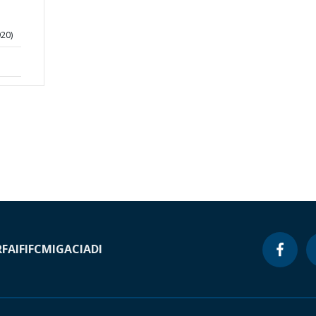
20)
RF
AIF
IFC
MIGA
CIADI