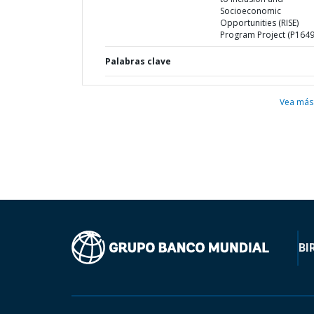
Socioeconomic
Opportunities (RISE)
Program Project (P1649
Palabras clave
Vea más
BI