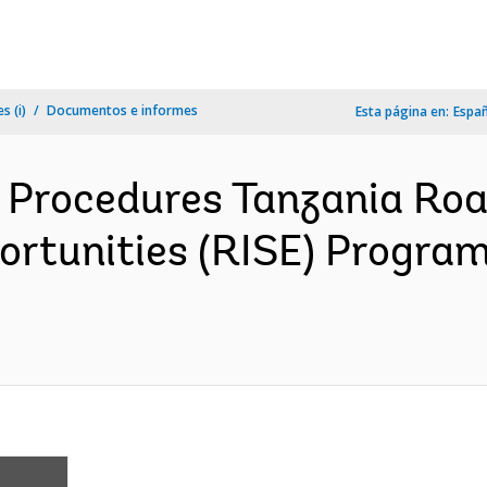
s (i)
Documentos e informes
Esta página en:
Espa
rocedures Tanzania Road
rtunities (RISE) Program