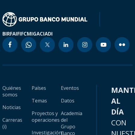
BIRF
AIF
IFC
MIGA
CIADI
Quiénes
Países
Eventos
MANT
somos
AL
Temas
Datos
Noticias
DÍA
Proyectos y
Academia
Carreras
operaciones
del
CON
(i)
Grupo
NUEST
Investigación
Banco