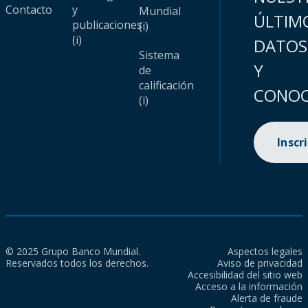
Contacto
y
Mundial
ÚLTIM
publicaciones
(i)
(i)
DATOS
Sistema
Y
de
calificación
CONOC
(i)
Inscr
© 2025 Grupo Banco Mundial.
Aspectos legales
Reservados todos los derechos.
Aviso de privacidad
Accesibilidad del sitio web
Acceso a la información
Alerta de fraude