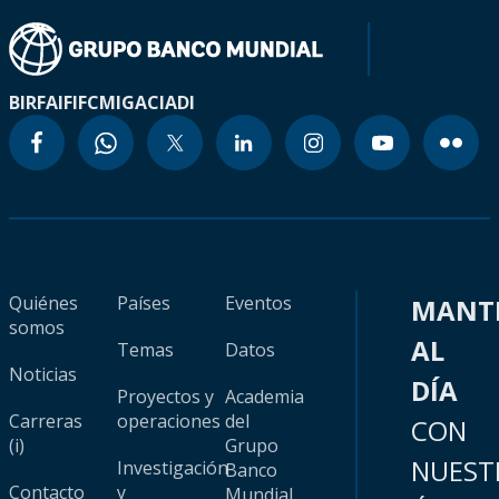
BIRF
AIF
IFC
MIGA
CIADI
Quiénes
Países
Eventos
MANT
somos
AL
Temas
Datos
Noticias
DÍA
Proyectos y
Academia
Carreras
operaciones
del
CON
(i)
Grupo
NUEST
Investigación
Banco
Contacto
y
Mundial