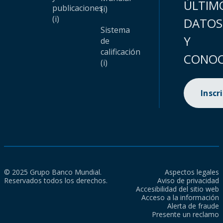
ÚLTIM
publicaciones
(i)
(i)
DATOS
Sistema
Y
de
calificación
CONOC
(i)
Inscr
© 2025 Grupo Banco Mundial.
Aspectos legales
Reservados todos los derechos.
Aviso de privacidad
Accesibilidad del sitio web
Acceso a la información
Alerta de fraude
Presente un reclamo