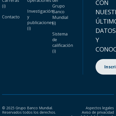
Carreras
operaciones
del
CON
(i)
Grupo
NUEST
Investigación
Banco
Contacto
y
Mundial
ÚLTIM
publicaciones
(i)
(i)
DATOS
Sistema
Y
de
calificación
CONOC
(i)
Inscr
© 2025 Grupo Banco Mundial.
Aspectos legales
Reservados todos los derechos.
Aviso de privacidad