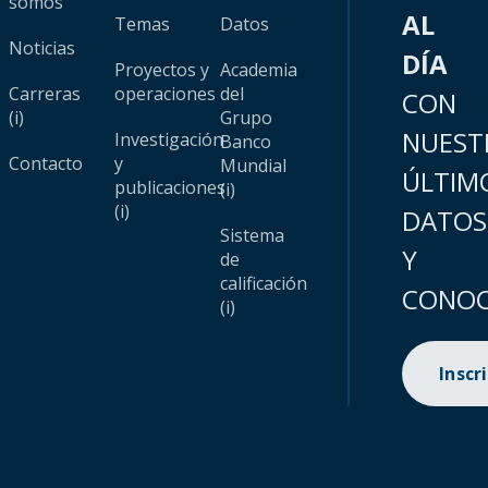
somos
AL
Temas
Datos
Noticias
DÍA
Proyectos y
Academia
Carreras
operaciones
del
CON
(i)
Grupo
NUEST
Investigación
Banco
Contacto
y
Mundial
ÚLTIM
publicaciones
(i)
(i)
DATOS
Sistema
Y
de
calificación
CONOC
(i)
Inscr