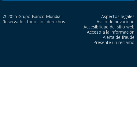
© 2025 Grupo Banco Mundial.
Aspectos legales
Reservados todos los derechos.
Aviso de privacidad
Accesibilidad del sitio web
Acceso a la información
Alerta de fraude
Presente un reclamo