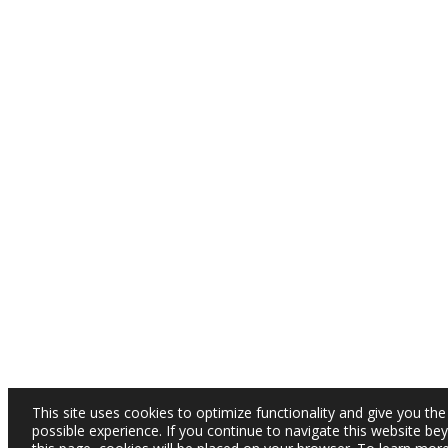
This site uses cookies to optimize functionality and give you the
possible experience. If you continue to navigate this website be