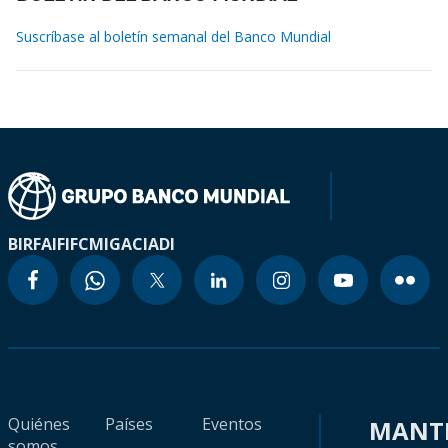
Suscríbase al boletín semanal del Banco Mundial
BIRF
AIF
IFC
MIGA
CIADI
Quiénes
Países
Eventos
MANT
somos