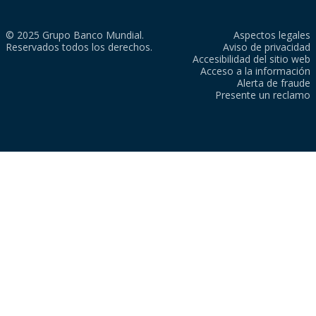
© 2025 Grupo Banco Mundial.
Aspectos legales
Reservados todos los derechos.
Aviso de privacidad
Accesibilidad del sitio web
Acceso a la información
Alerta de fraude
Presente un reclamo