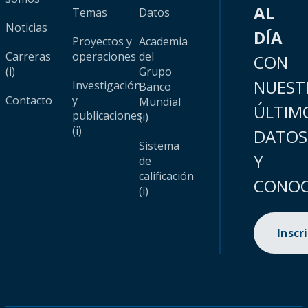
AL
Temas
Datos
Noticias
DÍA
Proyectos y
Academia
Carreras
operaciones
del
CON
(i)
Grupo
NUEST
Investigación
Banco
Contacto
y
Mundial
ÚLTIM
publicaciones
(i)
(i)
DATOS
Sistema
Y
de
calificación
CONOC
(i)
Inscr