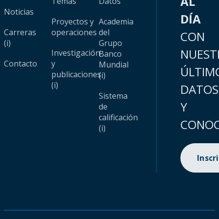
AL
Temas
Datos
Noticias
DÍA
Proyectos y
Academia
Carreras
operaciones
del
CON
(i)
Grupo
NUEST
Investigación
Banco
Contacto
y
Mundial
ÚLTIM
publicaciones
(i)
(i)
DATOS
Sistema
Y
de
calificación
CONOC
(i)
Inscr