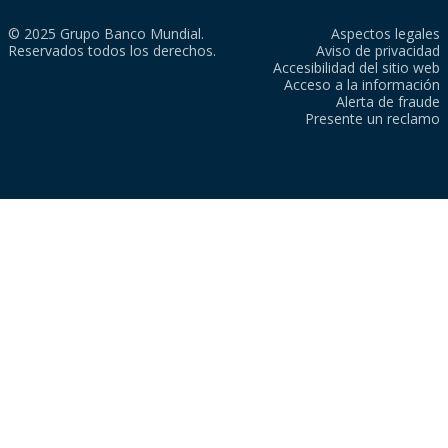
© 2025 Grupo Banco Mundial.
Aspectos legales
Reservados todos los derechos.
Aviso de privacidad
Accesibilidad del sitio web
Acceso a la información
Alerta de fraude
Presente un reclamo