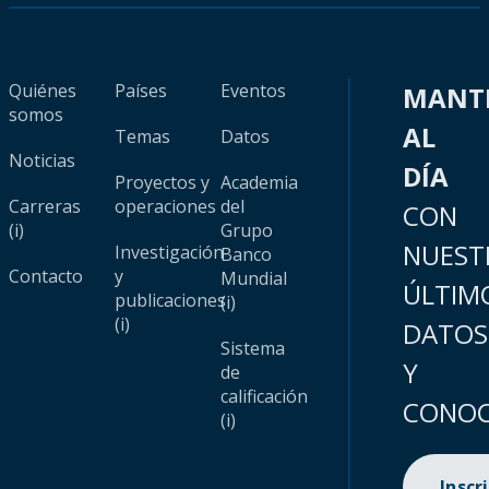
Quiénes
Países
Eventos
MANT
somos
AL
Temas
Datos
Noticias
DÍA
Proyectos y
Academia
Carreras
operaciones
del
CON
(i)
Grupo
NUEST
Investigación
Banco
Contacto
y
Mundial
ÚLTIM
publicaciones
(i)
(i)
DATOS
Sistema
Y
de
calificación
CONOC
(i)
Inscr