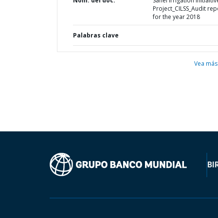
Nom. del doc.
Sahel Irrigation Initiaitiv
Project_CILSS_Audit rep
for the year 2018
Palabras clave
Vea más
BI