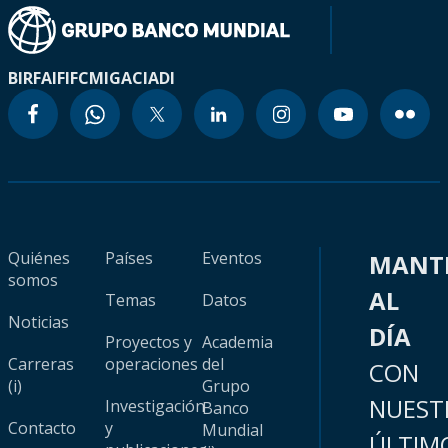
BIRF
AIF
IFC
MIGA
CIADI
Quiénes
Países
Eventos
MANT
somos
AL
Temas
Datos
Noticias
DÍA
Proyectos y
Academia
Carreras
operaciones
del
CON
(i)
Grupo
NUEST
Investigación
Banco
Contacto
y
Mundial
ÚLTIM