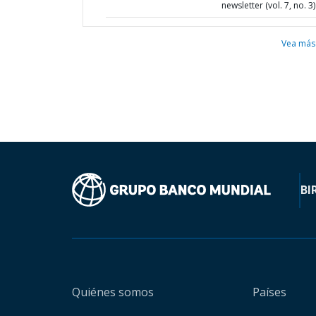
newsletter (vol. 7, no. 3)
Vea más
BI
Quiénes somos
Países