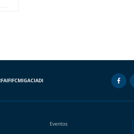
RF
AIF
IFC
MIGA
CIADI
Eventos