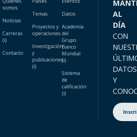
Quiénes
Países
Eventos
MANT
somos
AL
Temas
Datos
Noticias
DÍA
Proyectos y
Academia
Carreras
operaciones
del
CON
(i)
Grupo
NUEST
Investigación
Banco
Contacto
y
Mundial
ÚLTIM
publicaciones
(i)
(i)
DATOS
Sistema
Y
de
calificación
CONOC
(i)
Inscr