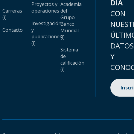
DÍA
Proyectos y
Academia
Carreras
operaciones
del
CON
(i)
Grupo
NUEST
Investigación
Banco
Contacto
y
Mundial
ÚLTIM
publicaciones
(i)
(i)
DATOS
Sistema
Y
de
calificación
CONOC
(i)
Inscr