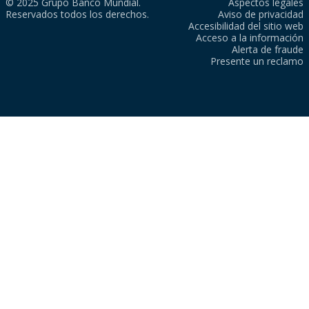
© 2025 Grupo Banco Mundial.
Aspectos legales
Reservados todos los derechos.
Aviso de privacidad
Accesibilidad del sitio web
Acceso a la información
Alerta de fraude
Presente un reclamo