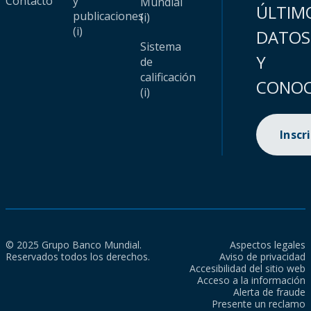
Contacto
y
Mundial
ÚLTIM
publicaciones
(i)
(i)
DATOS
Sistema
Y
de
calificación
CONOC
(i)
Inscr
© 2025 Grupo Banco Mundial.
Aspectos legales
Reservados todos los derechos.
Aviso de privacidad
Accesibilidad del sitio web
Acceso a la información
Alerta de fraude
Presente un reclamo