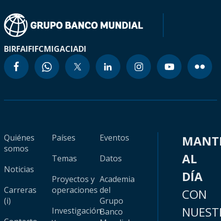
BIRF
AIF
IFC
MIGA
CIADI
Quiénes
Países
Eventos
MANT
somos
AL
Temas
Datos
Noticias
DÍA
Proyectos y
Academia
Carreras
operaciones
del
CON
(i)
Grupo
NUEST
Investigación
Banco