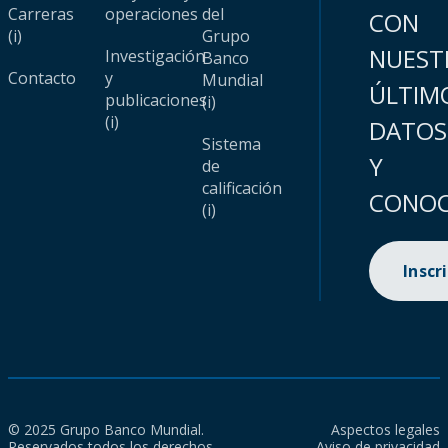
Carreras
operaciones
del
CON
(i)
Grupo
NUEST
Investigación
Banco
Contacto
y
Mundial
ÚLTIM
publicaciones
(i)
(i)
DATOS
Sistema
Y
de
calificación
CONOC
(i)
Inscr
© 2025 Grupo Banco Mundial.
Aspectos legales
Reservados todos los derechos.
Aviso de privacidad