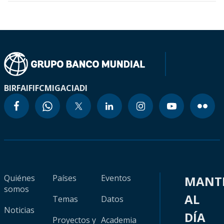
BIRF
AIF
IFC
MIGA
CIADI
Quiénes
Países
Eventos
MANT
somos
AL
Temas
Datos
Noticias
DÍA
Proyectos y
Academia