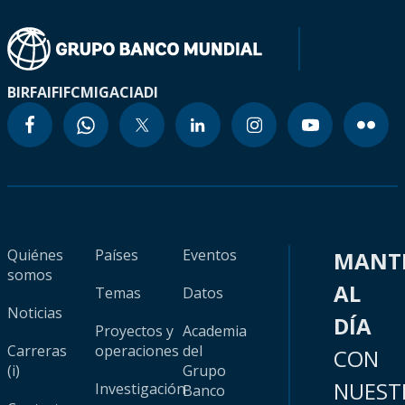
BIRF
AIF
IFC
MIGA
CIADI
Quiénes
Países
Eventos
MANT
somos
AL
Temas
Datos
Noticias
DÍA
Proyectos y
Academia
Carreras
operaciones
del
CON
(i)
Grupo
NUEST
Investigación
Banco