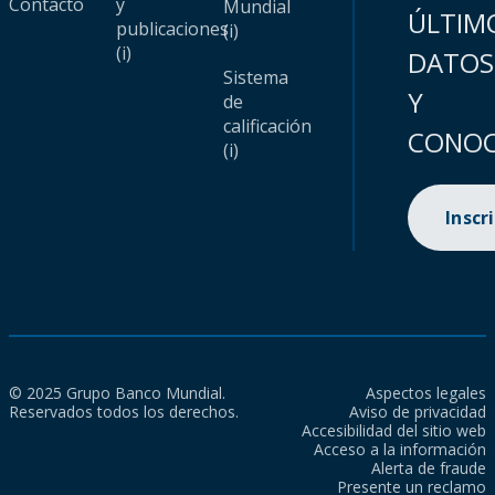
Contacto
y
Mundial
ÚLTIM
publicaciones
(i)
(i)
DATOS
Sistema
Y
de
calificación
CONOC
(i)
Inscr
© 2025 Grupo Banco Mundial.
Aspectos legales
Reservados todos los derechos.
Aviso de privacidad
Accesibilidad del sitio web
Acceso a la información
Alerta de fraude
Presente un reclamo