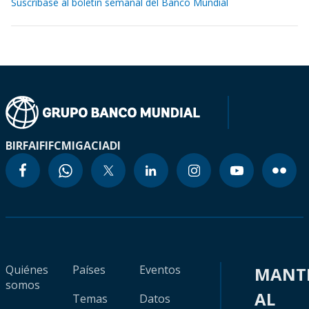
Suscríbase al boletín semanal del Banco Mundial
BIRF
AIF
IFC
MIGA
CIADI
Quiénes
Países
Eventos
MANT
somos
AL
Temas
Datos