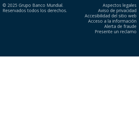
© 2025 Grupo Banco Mundial.
Aspectos legales
Reservados todos los derechos.
Aviso de privacidad
Accesibilidad del sitio web
Acceso a la información
Alerta de fraude
Presente un reclamo