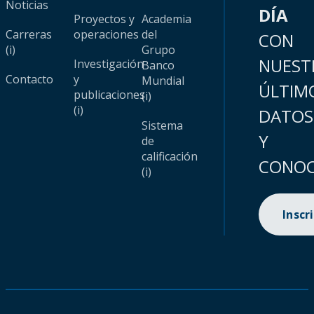
Noticias
DÍA
Proyectos y
Academia
Carreras
operaciones
del
CON
(i)
Grupo
NUEST
Investigación
Banco
Contacto
y
Mundial
ÚLTIM
publicaciones
(i)
(i)
DATOS
Sistema
Y
de
calificación
CONOC
(i)
Inscr