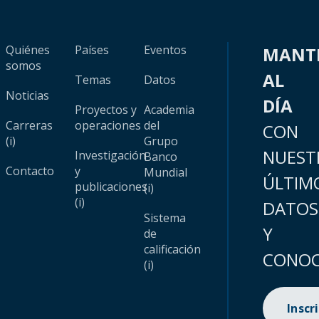
Quiénes
Países
Eventos
MANT
somos
AL
Temas
Datos
Noticias
DÍA
Proyectos y
Academia
Carreras
operaciones
del
CON
(i)
Grupo
NUEST
Investigación
Banco
Contacto
y
Mundial
ÚLTIM
publicaciones
(i)
(i)
DATOS
Sistema
Y
de
calificación
CONOC
(i)
Inscr