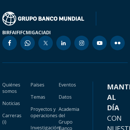
BIRF
AIF
IFC
MIGA
CIADI
Quiénes
Países
Eventos
MANT
somos
AL
Temas
Datos
Noticias
DÍA
Proyectos y
Academia
Carreras
operaciones
del
CON
(i)
Grupo
NUEST
Investigación
Banco