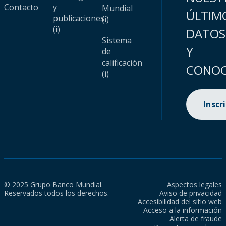
Contacto
y
Mundial
ÚLTIM
publicaciones
(i)
(i)
DATOS
Sistema
Y
de
calificación
CONOC
(i)
Inscr
© 2025 Grupo Banco Mundial.
Aspectos legales
Reservados todos los derechos.
Aviso de privacidad
Accesibilidad del sitio web
Acceso a la información
Alerta de fraude