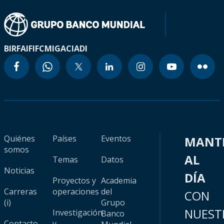
BIRF
AIF
IFC
MIGA
CIADI
Quiénes
Países
Eventos
MANT
somos
AL
Temas
Datos
Noticias
DÍA
Proyectos y
Academia
Carreras
operaciones
del
CON
(i)
Grupo
NUEST
Investigación
Banco
Contacto
y