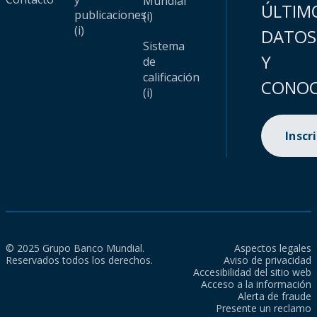
Mundial
ÚLTIM
publicaciones
(i)
(i)
DATOS
Sistema
Y
de
calificación
CONOC
(i)
Inscr
© 2025 Grupo Banco Mundial.
Aspectos legales
Reservados todos los derechos.
Aviso de privacidad
Accesibilidad del sitio web
Acceso a la información
Alerta de fraude
Presente un reclamo