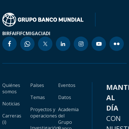
BIRF
AIF
IFC
MIGA
CIADI
Quiénes
Países
Eventos
MANT
somos
AL
Temas
Datos
Noticias
DÍA
Proyectos y
Academia
Carreras
operaciones
del
CON
(i)
Grupo
NUEST
Investigación
Banco