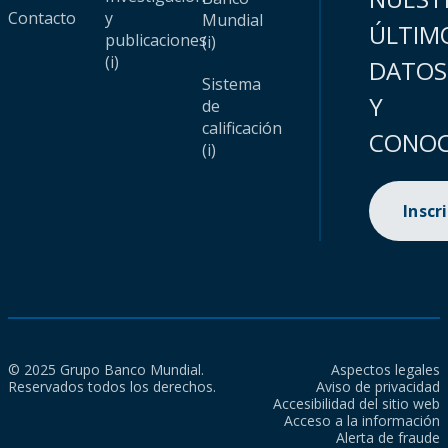
Contacto
y
Mundial
ÚLTIM
publicaciones
(i)
(i)
DATOS
Sistema
Y
de
calificación
CONOC
(i)
Inscr
© 2025 Grupo Banco Mundial.
Aspectos legales
Reservados todos los derechos.
Aviso de privacidad
Accesibilidad del sitio web
Acceso a la información
Alerta de fraude