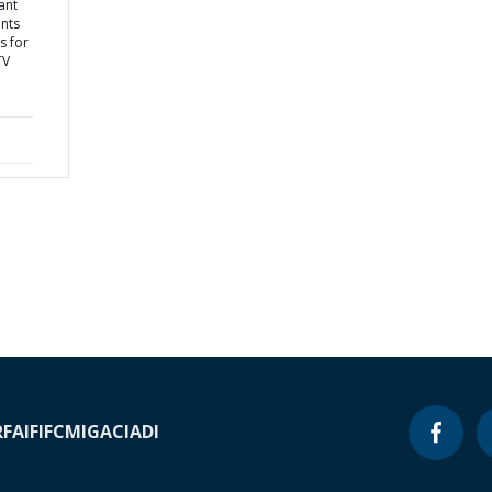
ant
nts
s for
TV
RF
AIF
IFC
MIGA
CIADI