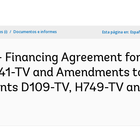
s (i)
Documentos e informes
Esta página en:
Espa
- Financing Agreement for
241-TV and Amendments to
ants D109-TV, H749-TV an