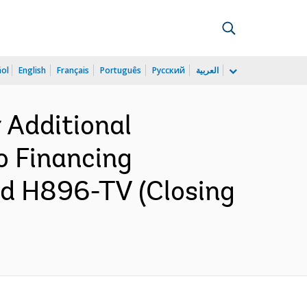
ñol
English
Français
Português
Русский
العربية
 Additional
 Financing
d H896-TV (Closing