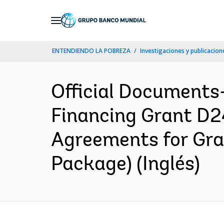
Skip
to
Main
ENTENDIENDO LA POBREZA
Investigaciones y publicacione
Navigation
Official Documents
Financing Grant D
Agreements for Gr
Package) (Inglés)