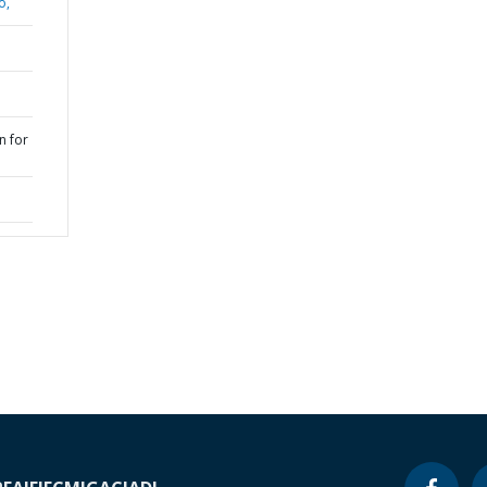
o,
n for