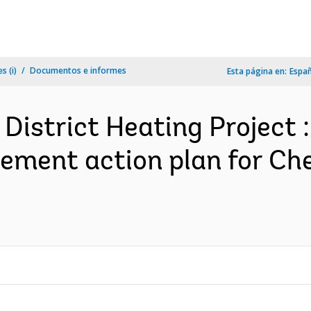
s (i)
Documentos e informes
Esta página en:
Espa
 District Heating Project 
ttlement action plan for C