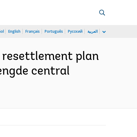
ñol
English
Français
Português
Русский
العربية
: resettlement plan
hengde central