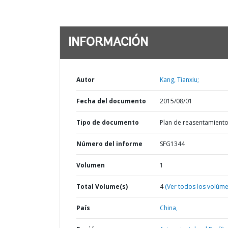
INFORMACIÓN
Autor
Kang, Tianxiu;
Fecha del documento
2015/08/01
Tipo de documento
Plan de reasentamient
Número del informe
SFG1344
Volumen
1
Total Volume(s)
4
(Ver todos los volúm
País
China,