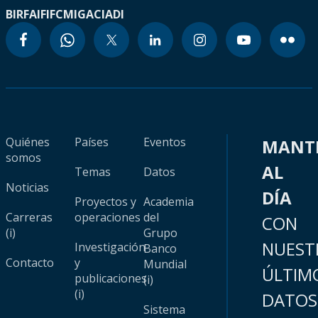
BIRF
AIF
IFC
MIGA
CIADI
Quiénes
Países
Eventos
MANT
somos
AL
Temas
Datos
Noticias
DÍA
Proyectos y
Academia
Carreras
operaciones
del
CON
(i)
Grupo
NUEST
Investigación
Banco
Contacto
y
Mundial
ÚLTIM
publicaciones
(i)
(i)
DATOS
Sistema