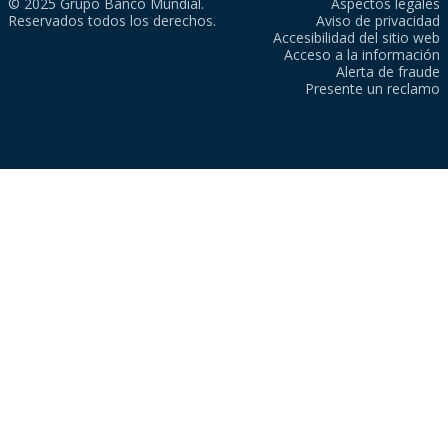
© 2025 Grupo Banco Mundial.
Aspectos legales
Reservados todos los derechos.
Aviso de privacidad
Accesibilidad del sitio web
Acceso a la información
Alerta de fraude
Presente un reclamo