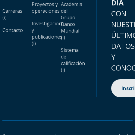
DÍA
Proyectos y
Academia
Carreras
operaciones
del
CON
(i)
Grupo
NUEST
Investigación
Banco
Contacto
y
Mundial
ÚLTIM
publicaciones
(i)
(i)
DATOS
Sistema
Y
de
calificación
CONOC
(i)
Inscr