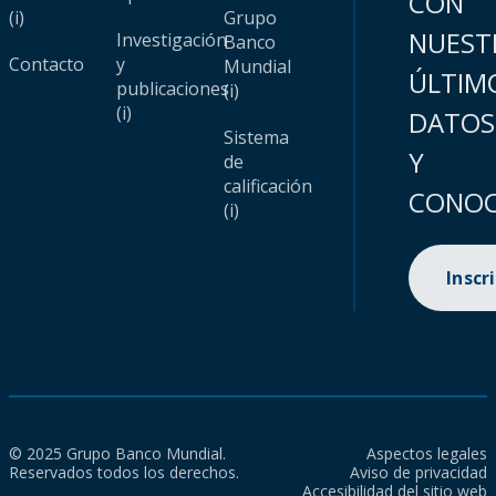
CON
(i)
Grupo
NUEST
Investigación
Banco
Contacto
y
Mundial
ÚLTIM
publicaciones
(i)
(i)
DATOS
Sistema
Y
de
calificación
CONOC
(i)
Inscr
© 2025 Grupo Banco Mundial.
Aspectos legales
Reservados todos los derechos.
Aviso de privacidad
Accesibilidad del sitio web