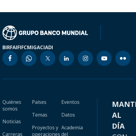
BIRF
AIF
IFC
MIGA
CIADI
Quiénes
Países
Eventos
MANT
somos
AL
Temas
Datos
Noticias
DÍA
Proyectos y
Academia
Carreras
operaciones
del