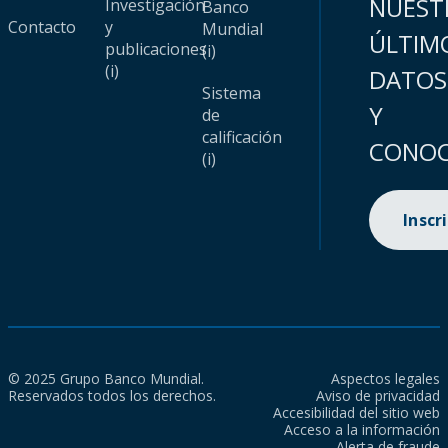
NUEST
Investigación
Banco
Contacto
y
Mundial
ÚLTIM
publicaciones
(i)
(i)
DATOS
Sistema
Y
de
calificación
CONOC
(i)
Inscr
© 2025 Grupo Banco Mundial.
Aspectos legales
Reservados todos los derechos.
Aviso de privacidad
Accesibilidad del sitio web
Acceso a la información
Alerta de fraude