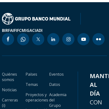
BIRF
AIF
IFC
MIGA
CIADI
Quiénes
Países
Eventos
MANT
somos
AL
Temas
Datos
Noticias
DÍA
Proyectos y
Academia
Carreras
operaciones
del
CON
(i)
Grupo