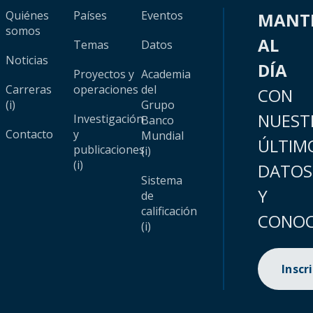
Quiénes
Países
Eventos
MANT
somos
AL
Temas
Datos
Noticias
DÍA
Proyectos y
Academia
Carreras
operaciones
del
CON
(i)
Grupo
NUEST
Investigación
Banco
Contacto
y
Mundial
ÚLTIM
publicaciones
(i)
(i)
DATOS
Sistema
Y
de
calificación
CONOC
(i)
Inscr