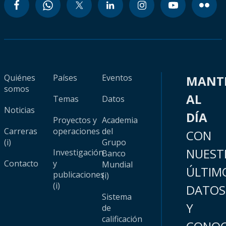
Quiénes
Países
Eventos
MANT
somos
AL
Temas
Datos
Noticias
DÍA
Proyectos y
Academia
Carreras
operaciones
del
CON
(i)
Grupo
NUEST
Investigación
Banco
Contacto
y
Mundial
ÚLTIM
publicaciones
(i)
(i)
DATOS
Sistema
Y
de
calificación