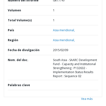
Número del informe
ISR17747
Volumen
1
Total Volume(s)
1
País
Asia meridional,
Región
Asia meridional,
Fecha de divulgación
2015/02/09
Nom. del doc.
South Asia - SAARC Development
Fund - Capacity and Institutional
Strengthening : P132632 -
Implementation Status Results
Report : Sequence 02
Palabras clave
Vea más