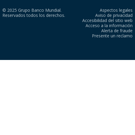
© 2025 Grupo Banco Mundial.
Aspectos legales
Reservados todos los derechos.
Aviso de privacidad
Accesibilidad del sitio web
Acceso a la información
Alerta de fraude
Presente un reclamo