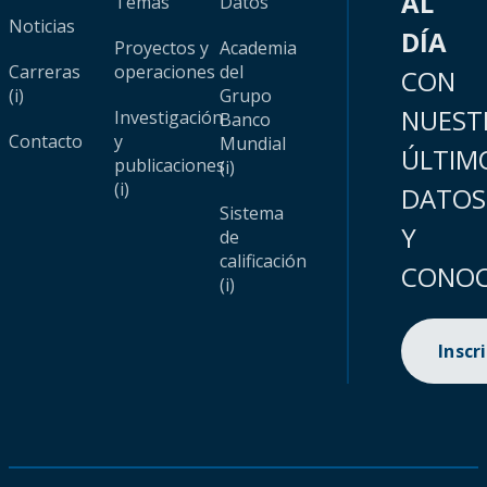
AL
Temas
Datos
Noticias
DÍA
Proyectos y
Academia
Carreras
operaciones
del
CON
(i)
Grupo
NUEST
Investigación
Banco
Contacto
y
Mundial
ÚLTIM
publicaciones
(i)
(i)
DATOS
Sistema
Y
de
calificación
CONOC
(i)
Inscr