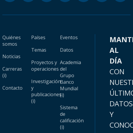
Quiénes
Países
Eventos
MANT
somos
AL
Temas
Datos
Noticias
DÍA
Proyectos y
Academia
Carreras
operaciones
del
CON
(i)
Grupo
NUEST
Investigación
Banco
Contacto
y
Mundial
ÚLTIM
publicaciones
(i)
(i)
DATOS
Sistema
Y
de
calificación
CONOC
(i)