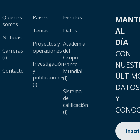
Quiénes
Países
Eventos
MANT
somos
AL
Temas
Datos
Noticias
DÍA
Proyectos y
Academia
Carreras
operaciones
del
CON
(i)
Grupo
NUEST
Investigación
Banco
Contacto
y
Mundial
ÚLTIM
publicaciones
(i)
(i)
DATOS
Sistema
Y
de
calificación
CONOC
(i)
Inscr