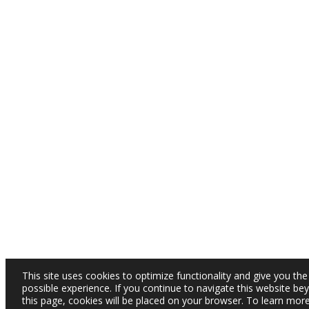
This site uses cookies to optimize functionality and give you the
possible experience. If you continue to navigate this website be
this page, cookies will be placed on your browser. To learn mor