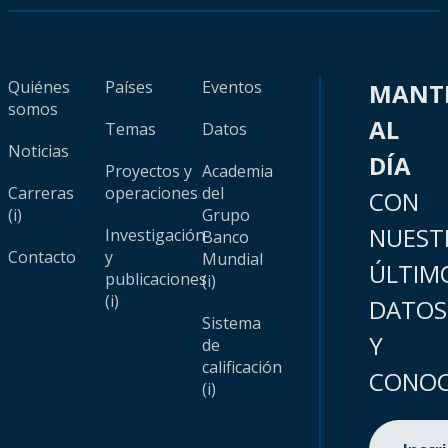
Quiénes
Países
Eventos
MANT
somos
AL
Temas
Datos
Noticias
DÍA
Proyectos y
Academia
Carreras
operaciones
del
CON
(i)
Grupo
NUEST
Investigación
Banco
Contacto
y
Mundial
ÚLTIM
publicaciones
(i)
(i)
DATOS
Sistema
Y
de
calificación
CONOC
(i)