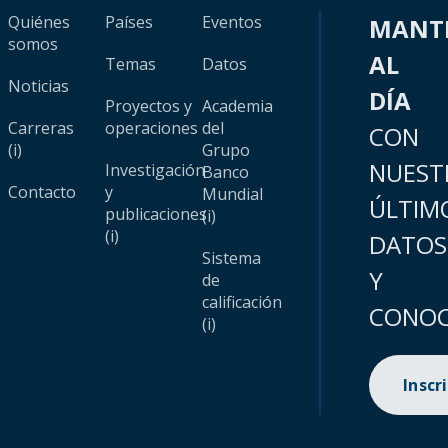
Quiénes
Países
Eventos
MANT
somos
AL
Temas
Datos
Noticias
DÍA
Proyectos y
Academia
Carreras
operaciones
del
CON
(i)
Grupo
NUEST
Investigación
Banco
Contacto
y
Mundial
ÚLTIM
publicaciones
(i)
(i)
DATOS
Sistema
Y
de
calificación
CONOC
(i)
Inscr