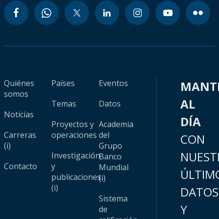
Quiénes
Países
Eventos
MANT
somos
AL
Temas
Datos
Noticias
DÍA
Proyectos y
Academia
Carreras
operaciones
del
CON
(i)
Grupo
NUEST
Investigación
Banco
Contacto
y
Mundial
ÚLTIM
publicaciones
(i)
(i)
DATOS
Sistema
Y
de