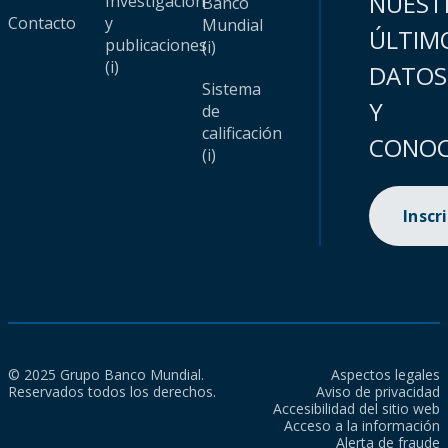
NUEST
Investigación
Banco
Contacto
y
Mundial
ÚLTIM
publicaciones
(i)
(i)
DATOS
Sistema
Y
de
calificación
CONOC
(i)
Inscr
© 2025 Grupo Banco Mundial.
Aspectos legales
Reservados todos los derechos.
Aviso de privacidad
Accesibilidad del sitio web
Acceso a la información
Alerta de fraude