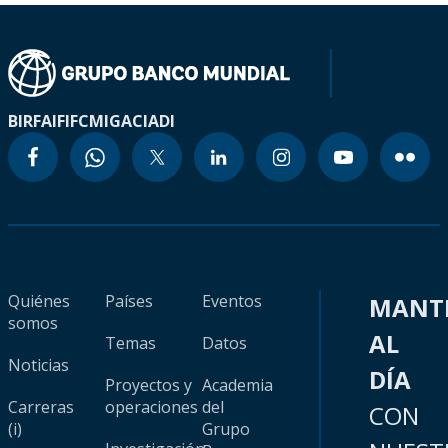
BIRF
AIF
IFC
MIGA
CIADI
Quiénes
Países
Eventos
MANT
somos
AL
Temas
Datos
Noticias
DÍA
Proyectos y
Academia
Carreras
operaciones
del
CON
(i)
Grupo