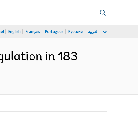
ñol
English
Français
Português
Русский
العربية
gulation in 183