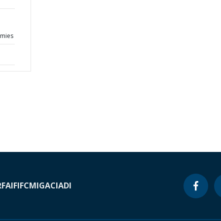
omies
RF
AIF
IFC
MIGA
CIADI