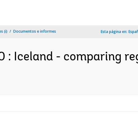
s (i)
Documentos e informes
Esta página en:
Espa
 : Iceland - comparing re