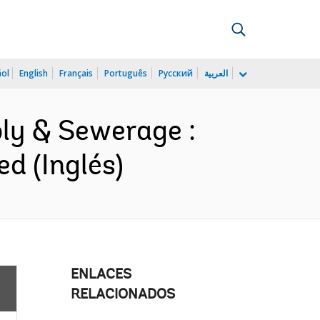
ñol
English
Français
Português
Русский
العربية
ly & Sewerage :
d (Inglés)
ENLACES
RELACIONADOS