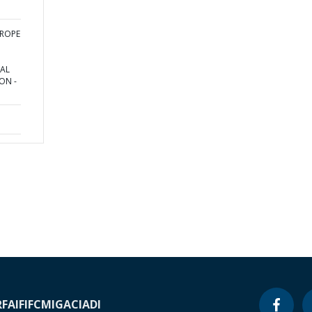
UROPE
AL
ON -
RF
AIF
IFC
MIGA
CIADI