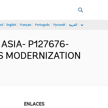
ñol
English
Français
Português
Русский
العربية
 ASIA- P127676-
S MODERNIZATION
ENLACES