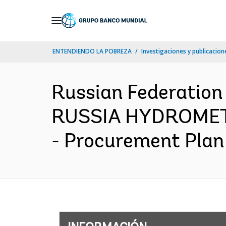
Skip
to
Main
ENTENDIENDO LA POBREZA
Investigaciones y publicacione
Navigation
Russian Federatio
RUSSIA HYDROMET
- Procurement Plan 