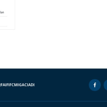
lan
RF
AIF
IFC
MIGA
CIADI