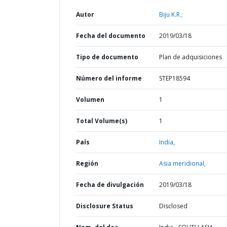
Autor
Biju K.R.;
Fecha del documento
2019/03/18
Tipo de documento
Plan de adquisiciones
Número del informe
STEP18594
Volumen
1
Total Volume(s)
1
País
India,
Región
Asia meridional,
Fecha de divulgación
2019/03/18
Disclosure Status
Disclosed