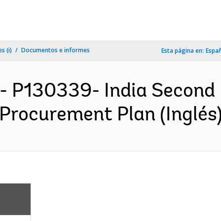
s (i)
Documentos e informes
Esta página en:
Espa
- P130339- India Second 
 Procurement Plan (Inglés