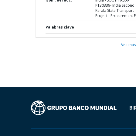
Nom. del doc.
India - SOUTH ASIA-
P130339- India Second
Kerala State Transport
Project - Procurement P
Palabras clave
Vea más
BI