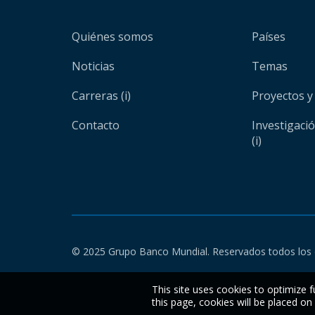
Quiénes somos
Países
Noticias
Temas
Carreras (i)
Proyectos y
Contacto
Investigaci
(i)
© 2025 Grupo Banco Mundial. Reservados todos los 
This site uses cookies to optimize f
this page, cookies will be placed o