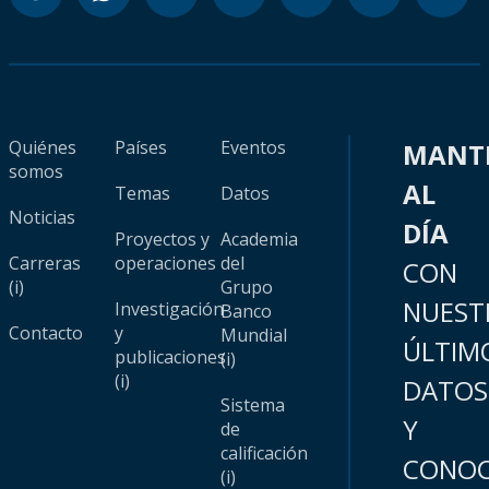
Quiénes
Países
Eventos
MANT
somos
AL
Temas
Datos
Noticias
DÍA
Proyectos y
Academia
Carreras
operaciones
del
CON
(i)
Grupo
NUEST
Investigación
Banco
Contacto
y
Mundial
ÚLTIM
publicaciones
(i)
(i)
DATOS
Sistema
Y
de
calificación
CONOC
(i)