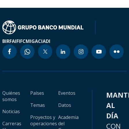
BIRF
AIF
IFC
MIGA
CIADI
Quiénes
Países
Eventos
MANT
somos
AL
Temas
Datos
Noticias
DÍA
Proyectos y
Academia
Carreras
operaciones
del
CON