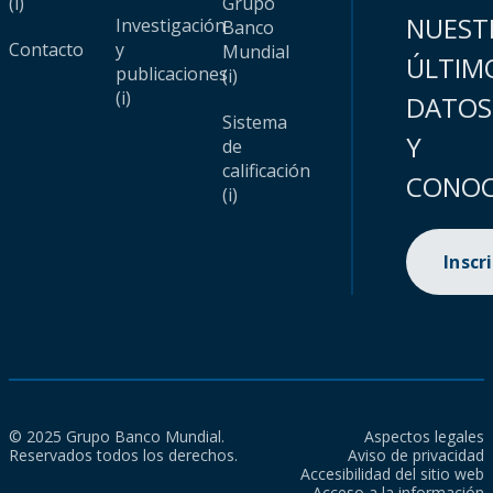
(i)
Grupo
NUEST
Investigación
Banco
Contacto
y
Mundial
ÚLTIM
publicaciones
(i)
(i)
DATOS
Sistema
Y
de
calificación
CONOC
(i)
Inscr
© 2025 Grupo Banco Mundial.
Aspectos legales
Reservados todos los derechos.
Aviso de privacidad
Accesibilidad del sitio web
Acceso a la información