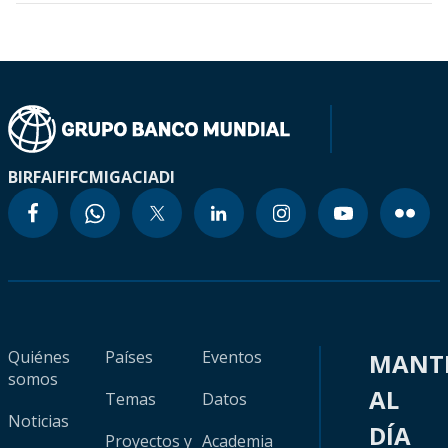
BIRF
AIF
IFC
MIGA
CIADI
Quiénes
Países
Eventos
MANT
somos
AL
Temas
Datos
Noticias
DÍA
Proyectos y
Academia