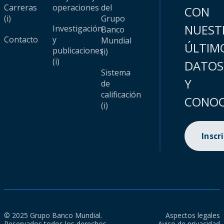
Carreras
operaciones
del
CON
(i)
Grupo
NUEST
Investigación
Banco
Contacto
y
Mundial
ÚLTIM
publicaciones
(i)
(i)
DATOS
Sistema
Y
de
calificación
CONOC
(i)
Inscr
© 2025 Grupo Banco Mundial.
Aspectos legales
Reservados todos los derechos.
Aviso de privacidad