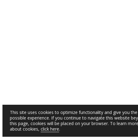
This site uses cookies to optimize functionality and give you the
possible experience. If you continue to navigate this website be
this page, cookies will be placed on your browser. To learn mor
about cookies,
click here
.