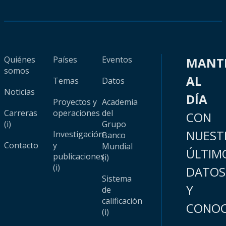
Quiénes
Países
Eventos
MANT
somos
AL
Temas
Datos
Noticias
DÍA
Proyectos y
Academia
Carreras
operaciones
del
CON
(i)
Grupo
NUEST
Investigación
Banco
Contacto
y
Mundial
ÚLTIM
publicaciones
(i)
(i)
DATOS
Sistema
Y
de
calificación
CONOC
(i)